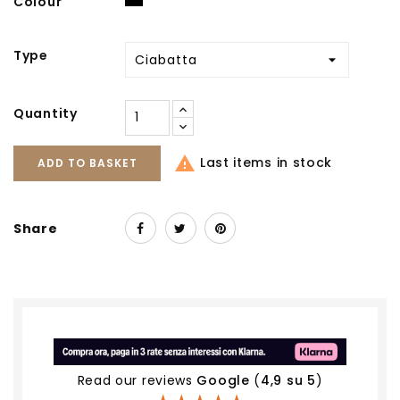
Colour
Type
Quantity

Last items in stock
ADD TO BASKET
Share
Read our reviews
Google
(
4,9 su 5
)