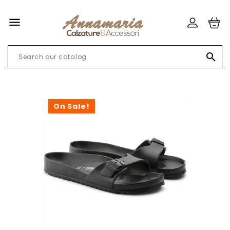


On Sale!